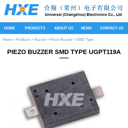
HOME
PRODUCTS
ABOUT US
NEWS
CONTACT US
Home
Products
Buzzer
Piezo Buzzer
SMD Type
>
>
>
>
PIEZO BUZZER SMD TYPE UGPT119A