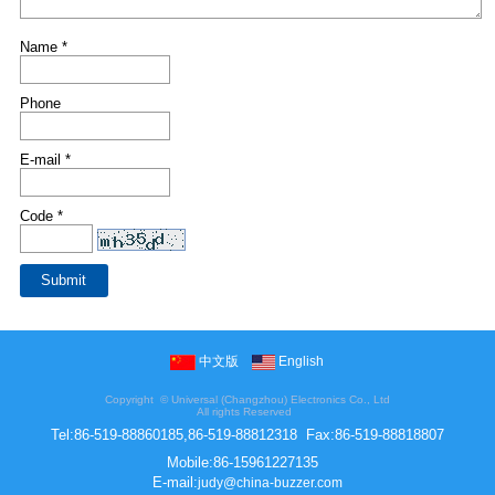
Name *
Phone
E-mail *
Code *
中文版
English
Copyright ©
Universal (Changzhou) Electronics Co., Ltd
All rights Reserved
Tel:
86-519-88860185,86-519-88812318
Fax:
86-519-88818807
Mobile:
86-15961227135
E-mail:
judy@china-buzzer.com