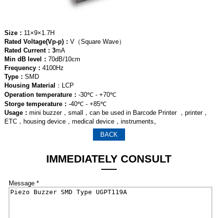
Size：
11×9×1.7H
Rated Voltage(Vp-p)：
V（Square Wave）
Rated Current：3
mA
Min dB level：
70dB/10cm
Frequency：
4100Hz
Type：
SMD
Housing Material
：LCP
Operation temperature：
-30℃ - +70℃
Storge temperature：
-40℃ - +85℃
Usage：
mini buzzer，small，can be used in Barcode Printer ，printer，
ETC，housing device，medical device，instruments。
BACK
IMMEDIATELY CONSULT
Message *